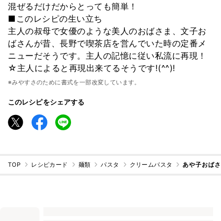
混ぜるだけだからとっても簡単！
■このレシピの生い立ち
主人の叔母で女優のような美人のおばさま、文子お
ばさんが昔、長野で喫茶店を営んでいた時の定番メ
ニューだそうです。主人の記憶に従い私流に再現！
☆主人によると再現出来てるそうです!(^^)!
※みやすさのために書式を一部改変しています。
このレシピをシェアする
TOP
レシピカード
麺類
パスタ
クリームパスタ
あや子おば