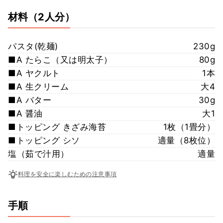
材料
（2人分）
パスタ(乾麺)
230g
■A たらこ（又は明太子）
80g
■A ヤクルト
1本
■A 生クリーム
大4
■A バター
30g
■A 醤油
大1
■トッピング きざみ海苔
1枚（1畳分）
■トッピング シソ
適量（8枚位）
塩（茹で汁用）
適量
料理を安全に楽しむための注意事項
手順