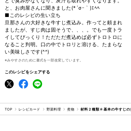
とで臭みがなくなり、灰汁も取れやすくなります。
と、お肉屋さんに聞きました(*´σｰ｀)ｴﾍﾍ
■このレシピの生い立ち
旦那さんの大好きな牛すじ煮込み。作ってと頼まれ
ましたが、すじ肉は固そうで、、、。でも一度トラ
イしてびっくり！ただただ煮込めば必ずトロトロに
なること判明。口の中でトロリと溶ける、たまらな
い美味しさです(^^)
※みやすさのために書式を一部改変しています。
このレシピをシェアする
TOP
レシピカード
野菜料理
煮物
材料２種類☆基本の牛すじの