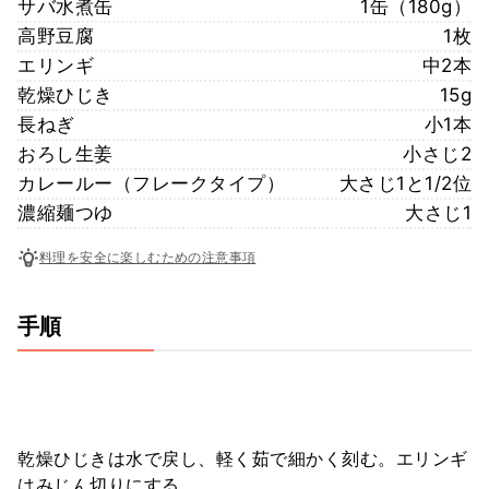
サバ水煮缶
1缶（180g）
高野豆腐
1枚
エリンギ
中2本
乾燥ひじき
15g
長ねぎ
小1本
おろし生姜
小さじ2
カレールー（フレークタイプ）
大さじ1と1/2位
濃縮麺つゆ
大さじ1
料理を安全に楽しむための注意事項
手順
乾燥ひじきは水で戻し、軽く茹で細かく刻む。エリンギ
はみじん切りにする。