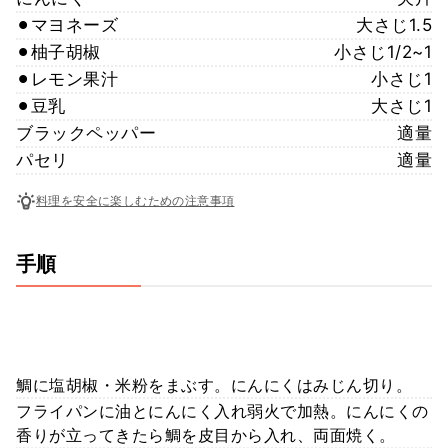
⚫︎マヨネーズ
大さじ1.5
⚫︎柚子胡椒
小さじ1/2~1
⚫︎レモン果汁
小さじ1
⚫︎豆乳
大さじ1
ブラックペッパー
適量
パセリ
適量
料理を安全に楽しむための注意事項
手順
鯛に塩胡椒・米粉をまぶす。にんにくはみじん切り。
フライパンに油とにんにく入れ弱火で加熱。にんにくの
香りが立ってきたら鯛を皮目から入れ、両面焼く。