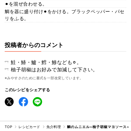
⚫︎を混ぜ合わせる。
鯛を器に盛り付け⚫︎をかける。ブラックペッパー・パセ
リをふる。
投稿者からのコメント
𓍼 鮭・鰆・鱸・鱈・鯵なども⚪︎。
𓍼 柚子胡椒はお好みで加減して下さい。
※みやすさのために書式を一部改変しています。
このレシピをシェアする
TOP
レシピカード
魚介料理
鯛のムニエル~柚子胡椒マヨソース~