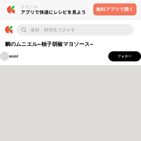
鯛のムニエル~柚子胡椒マヨソース~
mint
フォロー