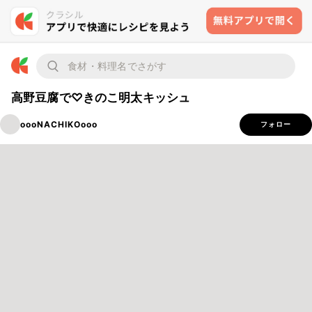
高野豆腐で♡きのこ明太キッシュ
oooNACHIKOooo
フォロー