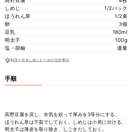
高野豆腐
4枚
しめじ
1/2パック
ほうれん草
1/2束
卵
3個
豆乳
180ml
明太子
100g
塩・胡椒
適量
料理を安全に楽しむための注意事項
手順
高野豆腐を戻し、水気を絞って厚みを3等分にする。
ほうれん草は下茹でしておく。しめじは小房に分ける。
明太子は薄皮を取り除き、しごきだしておく。