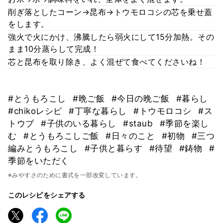
削ぎ落としたコーン→昆布→トウモロコシの芯を乗せ蓋
をします。
強火で火にかけ、沸騰したら弱火にして15分加熱。その
まま10分蒸らして完成！
芯と昆布を取り除き、よく混ぜて食べてくださいね！
#とうもろこし
#晩ご飯
#今日の晩ご飯
#暮らし
#chikoレシピ
#丁寧な暮らし
#トウモロコシ
#ス
トウブ
#子供のいる暮らし
#staub
#季節を楽し
む
#とうもろこしご飯
#日々のこと
#初物
#三つ
編みとうもろこし
#子供と暮らす
#待望
#鋳物
#
季節をいただく
※みやすさのために書式を一部改変しています。
このレシピをシェアする