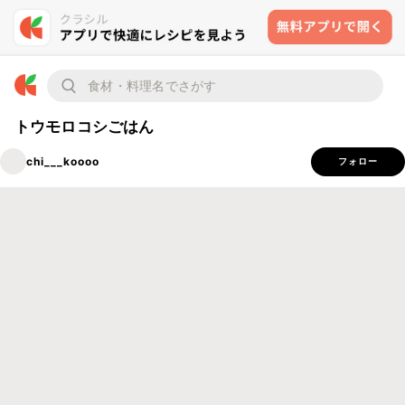
トウモロコシごはん
chi___koooo
フォロー