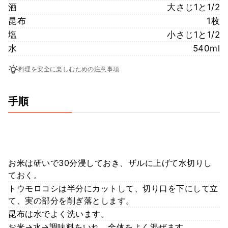
酒
大さじ1と1/2
昆布
1枚
塩
小さじ1と1/2
水
540ml
料理を安全に楽しむための注意事項
手順
お米は研いで30分浸しておき、ザルに上げて水切りし
ておく。
トウモロコシは半分にカットして、切り口を下にして立
て、実の部分を削ぎ落とします。
昆布は水でよく洗います。
お米→水→調味料をいれ、全体をよく混ぜます。