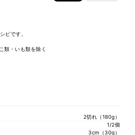
シピです。
のこ類・いも類を除く
2切れ（180g）
1/2個
3cm（30g）