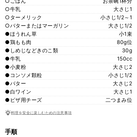
○ごはん
お茶碗1杯分
○牛乳
大さじ1
○ターメリック
小さじ1/2～1
○バターまたはマーガリン
大さじ1/2
●ほうれん草
小1束
●鶏もも肉
80g位
●しめじなどきのこ類
30g
●牛乳
150cc
●小麦粉
大さじ2
●コンソメ顆粒
小さじ1/2
●バター
大さじ2
●白ワイン
大さじ1
●ピザ用チーズ
二つまみ位
料理を安全に楽しむための注意事項
手順