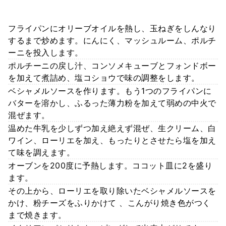
フライパンにオリーブオイルを熱し、玉ねぎをしんなり
するまで炒めます。にんにく、マッシュルーム、ポルチ
ーニを投入します。
ポルチーニの戻し汁、コンソメキューブとフォンドボー
を加えて煮詰め、塩コショウで味の調整をします。
ベシャメルソースを作ります。もう1つのフライパンに
バターを溶かし、ふるった薄力粉を加えて弱めの中火で
混ぜます。
温めた牛乳を少しずつ加え絶えず混ぜ、生クリーム、白
ワイン、ローリエを加え、もったりとさせたら塩を加え
て味を調えます。
オーブンを200度に予熱します。ココット皿に2を盛り
ます。
その上から、ローリエを取り除いたベシャメルソースを
かけ、粉チーズをふりかけて 、こんがり焼き色がつく
まで焼きます。