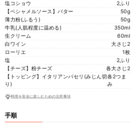
塩コショウ
2ふり
【ベシャメルソース】バター
50g
薄力粉(ふるう)
50g
牛乳(人肌程度に温める)
350ml
生クリーム
60ml
白ワイン
大さじ2
ローリエ
1枚
塩
2ふり
【チーズ】粉チーズ
各大さじ2
【トッピング】イタリアンパセリ(みじん切
各2つま
り)
み
料理を安全に楽しむための注意事項
手順