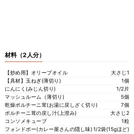
材料
（2人分）
【炒め用】オリーブオイル
大さじ1
【具材】玉ねぎ(薄切り)
1個
にんにく(みじん切り)
1/2片
マッシュルーム（薄切り)
5個
乾燥ポルチーニ茸(お湯に戻しざく切り)
7個
ポルチーニ茸の戻し汁(上澄み)
大さじ2
コンソメキューブ
1粒
フォンドボー(カレー屋さんの隠し味)
1/2袋(15gほど)