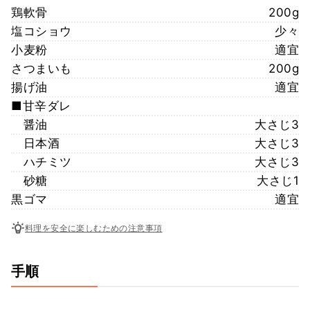
鶏軟骨
200g
塩コショウ
少々
小麦粉
適宜
さつまいも
200g
揚げ油
適宜
■甘辛ダレ
醤油
大さじ3
日本酒
大さじ3
ハチミツ
大さじ3
砂糖
大さじ1
黒ゴマ
適宜
料理を安全に楽しむための注意事項
手順