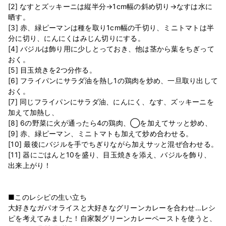
[2] なすとズッキーニは縦半分→1cm幅の斜め切り→なすは水に
晒す。
[3] 赤、緑ピーマンは種を取り1cm幅の千切り、ミニトマトは半
分に切り、にんにくはみじん切りにする。
[4] バジルは飾り用に少しとっておき、他は茎から葉をちぎって
おく。
[5] 目玉焼きを2つ分作る。
[6] フライパンにサラダ油を熱し1の鶏肉を炒め、一旦取り出して
おく。
[7] 同じフライパンにサラダ油、にんにく、なす、ズッキーニを
加えて加熱し、
[8] 6の野菜に火が通ったら4の鶏肉、◯を加えてサッと炒め、
[9] 赤、緑ピーマン、ミニトマトも加えて炒め合わせる。
[10] 最後にバジルを手でちぎりながら加えサッと混ぜ合わせる。
[11] 器にごはんと10を盛り、目玉焼きを添え、バジルを飾り、
出来上がり！
■このレシピの生い立ち
大好きなガパオライスと大好きなグリーンカレーを合わせ…レシ
ピを考えてみました！自家製グリーンカレーペーストを使うと、