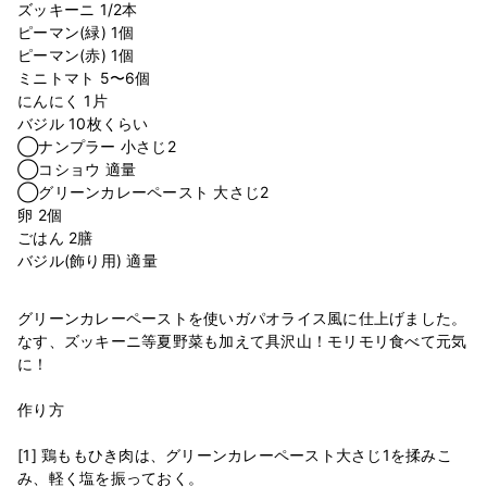
ズッキーニ 1/2本
ピーマン(緑) 1個
ピーマン(赤) 1個
ミニトマト 5〜6個
にんにく 1片
バジル 10枚くらい
◯ナンプラー 小さじ2
◯コショウ 適量
◯グリーンカレーペースト 大さじ2
卵 2個
ごはん 2膳
グリーンカレーペーストを使いガパオライス風に仕上げました。
なす、ズッキーニ等夏野菜も加えて具沢山！モリモリ食べて元気
に！
作り方
[1] 鶏ももひき肉は、グリーンカレーペースト大さじ1を揉みこ
み、軽く塩を振っておく。