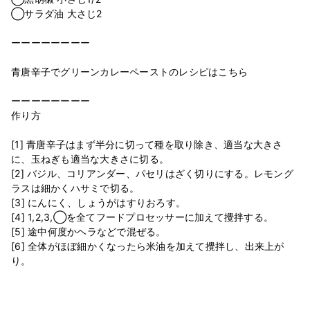
◯サラダ油 大さじ2
ーーーーーーーー
青唐辛子でグリーンカレーペーストのレシピはこちら
ーーーーーーーー
作り方
[1] 青唐辛子はまず半分に切って種を取り除き、適当な大きさ
に、玉ねぎも適当な大きさに切る。
[2] バジル、コリアンダー、パセリはざく切りにする。レモング
ラスは細かくハサミで切る。
[3] にんにく、しょうがはすりおろす。
[4] 1,2,3,◯を全てフードプロセッサーに加えて攪拌する。
[5] 途中何度かヘラなどで混ぜる。
[6] 全体がほぼ細かくなったら米油を加えて攪拌し、出来上が
り。