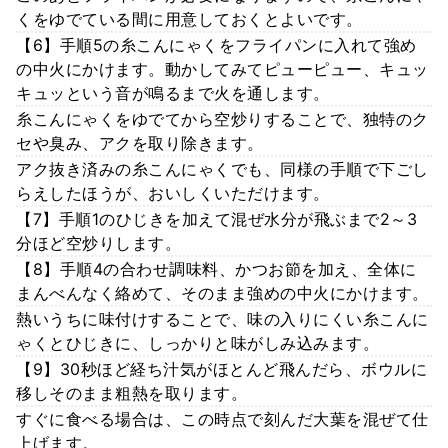
くをゆでている間に用意しておくとよいです。
【6】手順5の糸こんにゃくをフライパンに入れて強め
の中火にかけます。動かしてみてピューピュー、キュッ
キュッという音が鳴るまで火を通します。
糸こんにゃくをゆでてから空炒りすることで、独特のク
セや臭み、アクを取り除きます。
アク抜き済みの糸こんにゃくでも、同様の手順で下ごし
らえしたほうが、おいしくいただけます。
【7】手順1のひじきを加えて混ぜ水分が飛ぶまで2～3
分ほど空炒りします。
【8】手順4の合わせ調味料、かつお節を加え、全体に
まんべんなく絡めて、そのまま強めの中火にかけます。
熱いうちに味付けすることで、味の入りにくい糸こんに
ゃくとひじきに、しっかりと味がしみ込みます。
【9】30秒ほど経ち汁気がほとんど飛んだら、ボウルに
移しそのまま粗熱を取ります。
すぐに食べる場合は、この時点で刻んだ大葉を混ぜて仕
上げます。