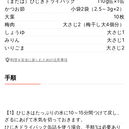
（または）ひじきドライパック
110g缶×1缶
かつお節
小袋2袋（2.5～3g×2）
大葉
10枚
梅肉
大さじ2（梅干し大4個分）
しょうゆ
大さじ1
みりん
大さじ1
いりごま
大さじ2
料理を安全に楽しむための注意事項
手順
【1】ひじきはたっぷりの水に10～15分間つけて戻し、
ざるにあげて水気を切っておきます。
ひじきドライパック缶詰を使う場合、手順1は必要あり