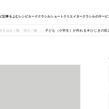
ピ
記事をよむ
レシピカード
クラシルショート
クリエイター
クラシルのサービ
炊き込みご飯・混ぜご飯
子ども（小学生）が作れる☆ひじきの炊