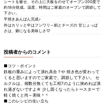
シートを被せ、その上に天板をのせてオーブン200度で
約18分焼成。温度、時間はご家庭のオーブンで調節して
下さい。
平焼きあんぱん完成♪
外はカリッと中はフンワリ～餡とチーズの 甘じょっぱ
さは、癖になる美味しさ♡
投稿者からのコメント
■コツ・ポイント
鉄板の重みによって潰れ具合？や 焼き色が変わって
くると思いますのでご家庭で、調節して下さい。 セ
ルクルは、個数分無くても工程7のように挟めれば潰
れ過ぎないですよ☆ 少し固くなったらトースターで
軽く焼くと尚～美味＾＾
■このレシピの生い立ち