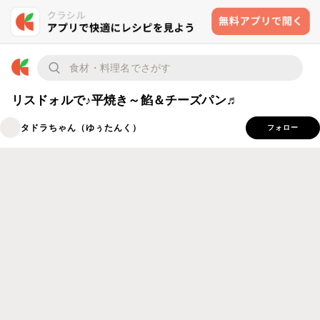
リスドォルで♪平焼き～餡＆チーズパン♬
タドラちゃん（ゆぅたんく）
フォロー