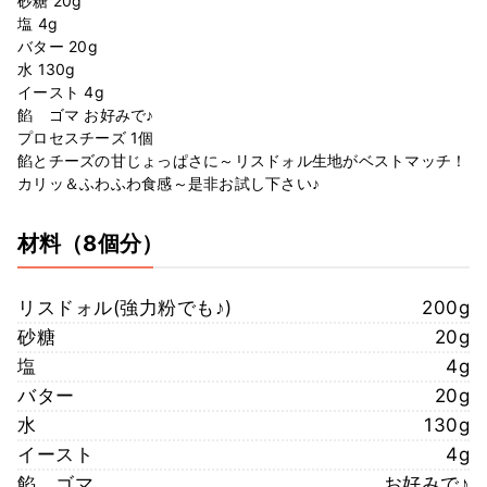
砂糖 20g
塩 4g
バター 20g
水 130g
イースト 4g
餡 ゴマ お好みで♪
プロセスチーズ 1個
餡とチーズの甘じょっぱさに～リスドォル生地がベストマッチ！
カリッ＆ふわふわ食感～是非お試し下さい♪
材料
（8個分）
リスドォル(強力粉でも♪)
200g
砂糖
20g
塩
4g
バター
20g
水
130g
イースト
4g
餡 ゴマ
お好みで♪