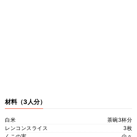
材料
（3人分）
白米
茶碗3杯分
レンコンスライス
3枚
くこの実
少々