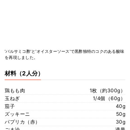
'バルサミコ酢'と'オイスターソース'で黒酢独特のコクのある酸味
を再現しました。
材料
（2人分）
鶏もも肉
1枚（約300g）
玉ねぎ
1/4個（60g）
茄子
40g
ズッキーニ
50g
パプリカ（赤）
30g
ごま油
適量