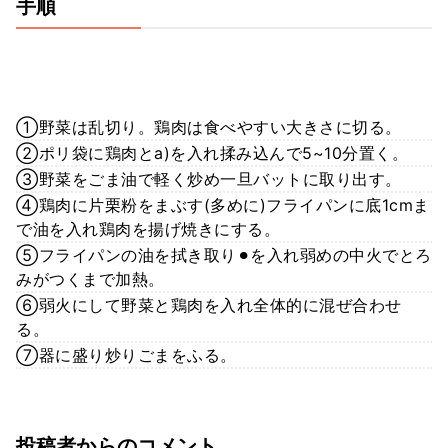
手順
①野菜は乱切り。鶏肉は食べやすい大きさに切る。
②ポリ袋に鶏肉とa)を入れ揉み込んで5~10分置く。
③野菜をごま油で軽く炒め一旦バットに取り出す。
④鶏肉に片栗粉をまぶす(多めに)フライパンに底1cmま
で油を入れ鶏肉を揚げ焼きにする。
⑤フライパンの油を拭き取り⚫︎を入れ弱めの中火でとろ
みがつくまで加熱。
⑥弱火にして野菜と鶏肉を入れ全体的に混ぜ合わせ
る。
⑦器に盛り炒りごまをふる。
投稿者からのコメント