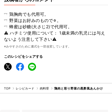
𓍼 鶏胸肉でも代用可。
𓍼 野菜はお好みのもので⚪︎。
𓍼 蜂蜜は砂糖(大さじ2)で代用可。
⚠︎ ハチミツ使用について： 1歳未満の乳児には与え
ないよう注意して下さい⚠︎
※みやすさのために書式を一部改変しています。
このレシピをシェアする
TOP
レシピカード
肉料理
鶏肉と彩り野菜の黒酢風あんかけ