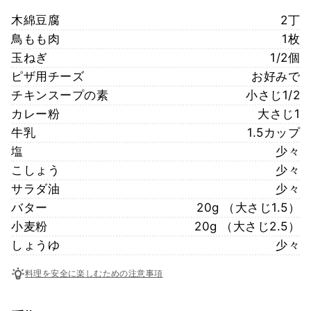
木綿豆腐
2丁
鳥もも肉
1枚
玉ねぎ
1/2個
ピザ用チーズ
お好みで
チキンスープの素
小さじ1/2
カレー粉
大さじ1
牛乳
1.5カップ
塩
少々
こしょう
少々
サラダ油
少々
バター
20g （大さじ1.5）
小麦粉
20g （大さじ2.5）
しょうゆ
少々
料理を安全に楽しむための注意事項