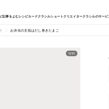
ピ
記事をよむ
レシピカード
クラシルショート
クリエイター
クラシルのサービ
き
お弁当の主役はだし巻きたまご
1/11