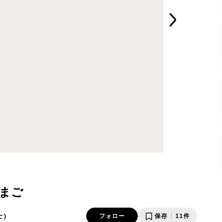
まご
士）
フォロー
保存
11件