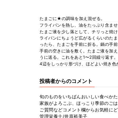
たまごに★の調味を加え混ぜる。
フライパンを熱し、油をたっぷり含ませ
たまご液を少し落として、チリっと焼け
ライパンにちょうど広がるくらいのたま
ったら、たまごを手前に折る。鍋の手前
手前の空きに油を敷く。たまご液を加え
うに送る。これをあと1〜2回繰り返す
4辺をしっかり形づけ、ほどよい焼き色
投稿者からのコメント
旬のものをいちばんおいしい食べかた
家族がよろこぶ、ほっこり季節のごは
ご質問などコメント欄からお気軽にどう
管理栄養士/井原裕美子