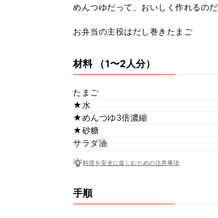
めんつゆだって、おいしく作れるのだ
お弁当の主役はだし巻きたまご
材料
（1〜2人分）
たまご
★水
★めんつゆ3倍濃縮
★砂糖
サラダ油
料理を安全に楽しむための注意事項
手順