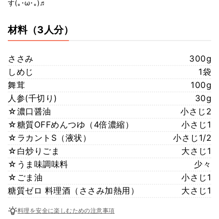
す(｡･ω･｡)♬
材料
（3人分）
ささみ
300g
しめじ
1袋
舞茸
100g
人参(千切り)
30g
☆濃口醤油
小さじ2
☆糖質OFFめんつゆ（4倍濃縮）
小さじ1
☆ラカントS（液状）
小さじ1/2
☆白炒りごま
大さじ1
☆うま味調味料
少々
☆ごま油
小さじ1
糖質ゼロ 料理酒（ささみ加熱用）
大さじ1
料理を安全に楽しむための注意事項