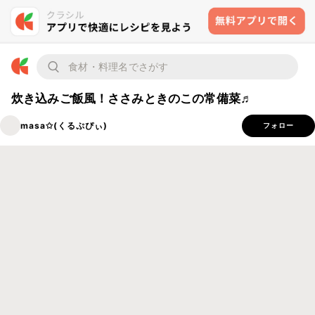
炊き込みご飯風！ささみときのこの常備菜♬
masa✩(くるぷぴぃ)
フォロー