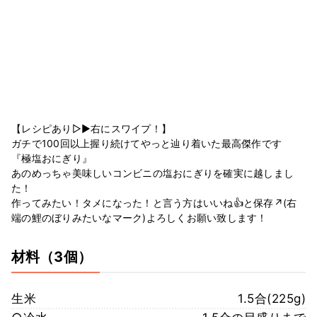
【レシピあり▷▶︎右にスワイプ！】
ガチで100回以上握り続けてやっと辿り着いた最高傑作です
『極塩おにぎり』
あのめっちゃ美味しいコンビニの塩おにぎりを確実に越しまし
た！
作ってみたい！タメになった！と言う方はいいね👍と保存↗️(右
端の鯉のぼりみたいなマーク)よろしくお願い致します！
材料
（3個）
生米
1.5合(225g)