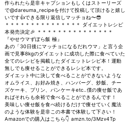
作られたら是非キャプションもしくはストーリーズ
で@dareuma_recipeを付けて投稿して頂けると嬉し
いです👍できる限り返信しマッチョね〜😎
＊＊＊＊＊＊＊＊＊＊＊＊＊＊＊ ダイエットレシピ
本発売決定🎉 ＊＊＊＊＊＊＊＊＊＊＊＊＊＊＊
『やせウマずぼら飯 極』
あの「30日後にマッチョになるだれウマ」と言う企
画で見事8kgのダイエットに成功した際に食べていた
全てのレシピを掲載したダイエットレシピ本！運動
無しでも痩せることができるレシピ本です。
ダイエット中に決して食べることができないような
オムライス、お好み焼き、ハンバーグ、炒飯、チー
ズケーキ、プリン、パンケーキetc..僕の痩せ飯であ
ればそれらも余裕で食べることができるんです！
美味しい痩せ飯を食べ続けるだけで痩せていく魔法
のような体験を是非この本書で体験して下さい！
Amazonでの購入はこちら👇 amzn.to/3Mzv4Tp