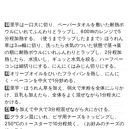
1️⃣里芋は一口大に切り、ペーパータオルを敷いた耐熱ボ
ウルにいれてふんわりとラップし、600Wのレンジで5
分程加熱する。（使うまでラップしたままで）ほうれん
草は3㎝幅に切り、洗ったら水気のついた状態で茎→葉
の順に耐熱ボウルにいれふんわりとラップし、2分程加
熱したら、水洗いし、ギュッと水気を絞る。ハーフベー
コンは細切りにする。にんにくはみじん切りにする。
2️⃣オリーブオイルをひいたフライパンを熱し、にんに
く・ベーコンを中火で1分炒める。
3️⃣里芋・ほうれん草を加え、弱火で米粉を全体にふりか
け、豆乳も加えたら、全体をよく混ぜながら1分程火に
かける。
4️⃣🅰️を加えて中火で3分程混ぜながら火にかける。
5️⃣グラタン皿にいれ、ピザ用チーズをトッピングし、
250℃のトースターで10分程焼く。（お好みのチーズの