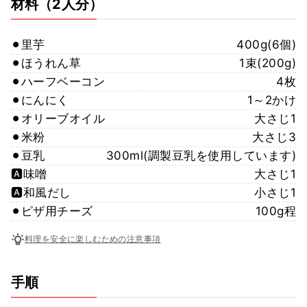
材料
（2人分）
⚫︎里芋
400g(6個)
⚫︎ほうれん草
1束(200g)
⚫︎ハーフベーコン
4枚
⚫︎にんにく
1～2かけ
⚫︎オリーブオイル
大さじ1
⚫︎米粉
大さじ3
⚫︎豆乳
300ml(調製豆乳を使用しています)
🅰️味噌
大さじ1
🅰️和風だし
小さじ1
⚫︎ピザ用チーズ
100g程
料理を安全に楽しむための注意事項
手順