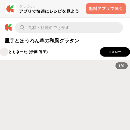
里芋とほうれん草の和風グラタン
ともきーた (伊藤 智子)
フォロー
1/9