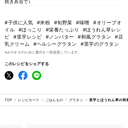
焼き具合で）
#子供に人気
#米粉
#旬野菜
#味噌
#オリーブオ
イル
#ほっこり
#栄養たっぷり
#ほうれん草レシ
ピ
#里芋レシピ
#ノンバター
#和風グラタン
#豆
乳クリーム
#ヘルシーグラタン
#里芋のグラタン
※みやすさのために書式を一部改変しています。
このレシピをシェアする
TOP
レシピカード
ごはんもの
グラタン
里芋とほうれん草の和