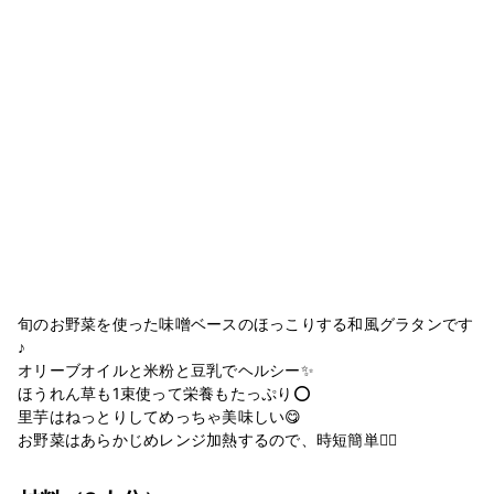
旬のお野菜を使った味噌ベースのほっこりする和風グラタンです
♪
オリーブオイルと米粉と豆乳でヘルシー✨
ほうれん草も1束使って栄養もたっぷり⭕️
里芋はねっとりしてめっちゃ美味しい😋
お野菜はあらかじめレンジ加熱するので、時短簡単🙆‍♀️