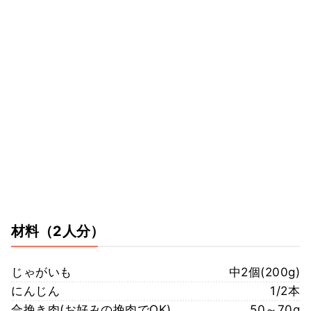
材料
（2人分）
じゃがいも
中2個(200g)
にんじん
1/2本
合挽き肉(お好みの挽肉でOK)
50～70g