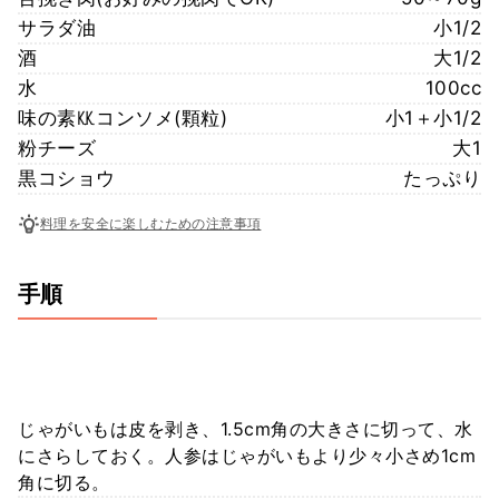
サラダ油
小1/2
酒
大1/2
水
100cc
味の素㏍コンソメ(顆粒)
小1＋小1/2
粉チーズ
大1
黒コショウ
たっぷり
料理を安全に楽しむための注意事項
手順
じゃがいもは皮を剥き、1.5cm角の大きさに切って、水
にさらしておく。人参はじゃがいもより少々小さめ1cm
角に切る。