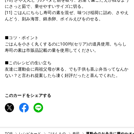
にさっと茹で、乗せやすいサイズに切る。
[11] ごはんにちらし寿司の素を混ぜ、味つけ稲荷に詰め、さやえ
んどう、刻み海苔、錦糸卵、ボイルえびをのせる。
■コツ・ポイント
ごはんを小さく丸くするのに100均(セリア)の道具使用。ちらし
寿司の素は市販品記載の量を使用してください。
■このレシピの生い立ち
友達に運動会に両祖父母が来る、でも子供も喜ぶ弁当ってなんか
ない？と言われ提案したら凄く好評だったと喜んでくれた。
このカードをシェアする
TOP
レシピカード
ごはんもの
寿司
運動会のお弁当に華やかオ