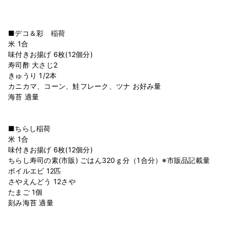
■デコ＆彩 稲荷
米 1合
味付きお揚げ 6枚(12個分)
寿司酢 大さじ2
きゅうり 1/2本
カニカマ、コーン、鮭フレーク、ツナ お好み量
海苔 適量
■ちらし稲荷
米 1合
味付きお揚げ 6枚(12個分)
ちらし寿司の素(市販) ごはん320ｇ分（1合分）※市販品記載量
ボイルエビ 12匹
さやえんどう 12さや
たまご 1個