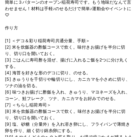
簡単に３パターンのオープン稲荷寿司です。もう地味だなんて言
わせません！材料は手軽♪のせるだけで簡単♪運動会やイベントに
♡
作り方
[1] ＜デコ＆彩り稲荷寿司共通分量、手順＞
[2] 米を炊飯器の酢飯コースで炊く。味付きお揚げを半分に切
り、切り口を開いておく。
[3] ごはんに寿司酢を混ぜ、揚げに入れるご飯を2つに分け丸く
する。
[4] 海苔を好きな形のデコに切り、のせる。
[5] きゅうりを千切りや輪切りにし、カニカマを小さめに切り、
ツナの油を切る。
[6] 味つきお揚げに酢飯を入れ、きゅうり、マヨネーズを入れ、
コーン、鮭フレーク、ツナ、カニカマをお好みでのせる。
[7] ＜ちらし稲荷寿司＞
[8] 米を炊飯器の酢飯コースで炊く。味付きお揚げを半分に切
り、切り口を開いておく。
[9] 塩、砂糖（分量外）を入れ溶き卵にし、フライパンで薄焼き
卵を作り、細く切り錦糸卵にする。
[10] さやえんどうのヘタと筋を取り、お湯で歯ごたえが残るよう