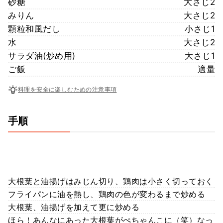
砂糖
大さじ2
みりん
大さじ2
顆粒和風だし
小さじ1
水
大さじ2
サラダ油(炒め用)
大さじ1
ご飯
適量
料理を安全に楽しむための注意事項
手順
大根葉と油揚げはみじん切り、鶏肉は小さく切っておく
フライパンに油を熱し、鶏肉の色が変わるまで炒める
大根葉、油揚げを加えて更に炒める
ほら！あんなにあった大根葉がぺちゃんこに（笑）なっ