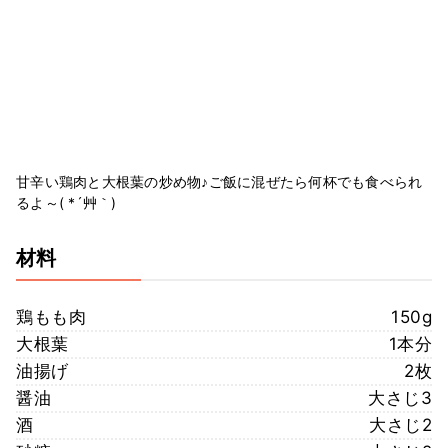
甘辛い鶏肉と大根葉の炒め物♪ご飯に混ぜたら何杯でも食べられ
るよ～( *´艸｀)
材料
鶏もも肉
150g
大根葉
1本分
油揚げ
2枚
醤油
大さじ3
酒
大さじ2