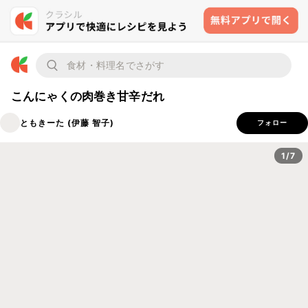
こんにゃくの肉巻き甘辛だれ
ともきーた (伊藤 智子)
フォロー
1/7