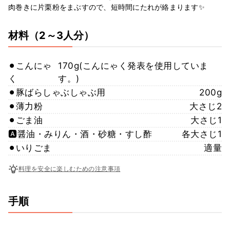
肉巻きに片栗粉をまぶすので、短時間にたれが絡まります✨
材料
（2～3人分）
⚫︎こんにゃ
170g(こんにゃく発表を使用していま
く
す。)
⚫︎豚ばらしゃぶしゃぶ用
200g
⚫︎薄力粉
大さじ2
⚫︎ごま油
大さじ1
🅰️醤油・みりん・酒・砂糖・すし酢
各大さじ1
⚫︎いりごま
適量
料理を安全に楽しむための注意事項
手順