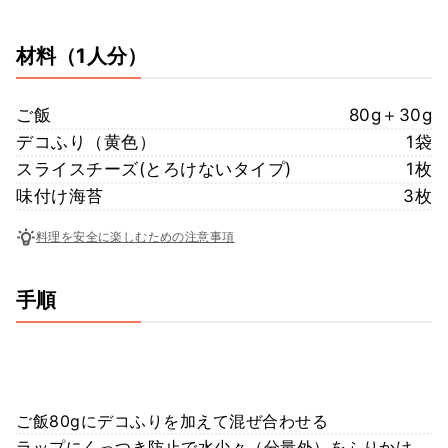
材料
（1人分）
ご飯
80g＋30g
デコふり（黄色）
1袋
スライスチーズ(とろけないタイプ)
1枚
味付け海苔
3枚
料理を安全に楽しむための注意事項
手順
ご飯80gにデコふりを加えて混ぜ合わせる
ラップにくっつき防止で水少々（分量外）をふりかけ