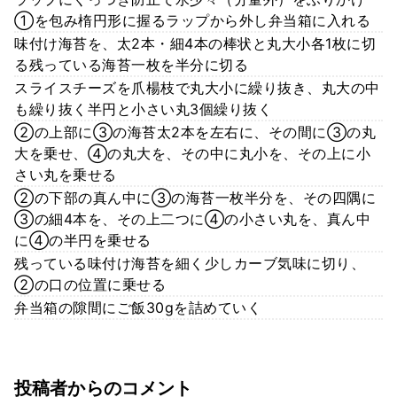
①を包み楕円形に握るラップから外し弁当箱に入れる
味付け海苔を、太2本・細4本の棒状と丸大小各1枚に切
る残っている海苔一枚を半分に切る
スライスチーズを爪楊枝で丸大小に繰り抜き、丸大の中
も繰り抜く半円と小さい丸3個繰り抜く
②の上部に③の海苔太2本を左右に、その間に③の丸
大を乗せ、④の丸大を、その中に丸小を、その上に小
さい丸を乗せる
②の下部の真ん中に③の海苔一枚半分を、その四隅に
③の細4本を、その上二つに④の小さい丸を、真ん中
に④の半円を乗せる
残っている味付け海苔を細く少しカーブ気味に切り、
②の口の位置に乗せる
弁当箱の隙間にご飯30gを詰めていく
投稿者からのコメント