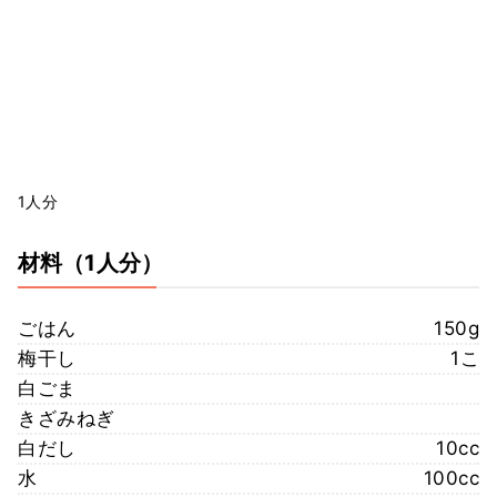
1人分
材料
（1人分）
ごはん
150g
梅干し
1こ
白ごま
きざみねぎ
白だし
10cc
水
100cc