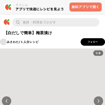
【白だしで簡単】梅茶漬け
みさわた/１人分レシピ
フォロー
1/9