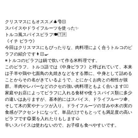
クリスマスにもオススメ🎄🎅🏻
スパイスやドライフルーツを使った✨
トルコ風スパイスピラフ🍽🇹🇷
《イチ ピラウ》
今回はクリスマスにもぴったりな、肉料理によく合うトルコのピ
ラフの紹介です👩🏻‍🍳
※トルコのピラフは鍋で炊いて作る米料理です。
このピラフ、トルコ語では《中身ピラフ》と呼ばれていて、本来
は子羊や鶏や七面鳥の丸焼きなどをする際に、中身として詰める
ことからその名がきているようで、とにかくお肉との相性が抜
群。羊肉やレバーなどのクセの強い肉料理ともよく合います👍🏻
家庭やお店によってピラフに入れる食材や使うスパイス類に多少
の違いはありますが、基本的にはスパイス、ドライフルーツ🍇、
そして木の実やナッツが入り、ドライフルーツの甘みや木の実の
食感がアクセントになって、単品だけでもとっても満足度の高い
ピラフです😋栗を入れたりもします🌰
辛いスパイスは使わないので、お子様も食べやすいです。