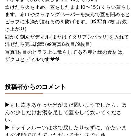
炊けたら火を止め、蓋をしたまま10〜15分くらい蒸らし
ます。布巾やクッキングペーパーを挟んで蓋を閉めると
ピラフに水滴が溢れるのを防げます。(📸写真7枚目/炊
き上がり)
細かく刻んだディル(またはイタリアンパセリ)を入れて
混ぜたら完成🙌🏻(📸写真8枚目/9枚目)
写真1枚目のピラフ上に散らしてある赤と緑の食材は、
ザクロとディルです❤️💚
投稿者からのコメント
▶︎もし炊きあがった米がまだ固いようでしたら、ほ
んの少しだけお湯を足して蓋をして炊いてくださ
い。
▶︎ドライフルーツは水で戻したりせずに、かたいま
まの状態で加えていただいて大丈夫です🍇