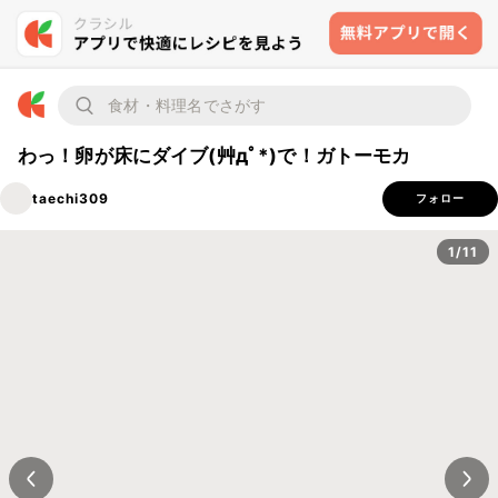
わっ！卵が床にダイブ(艸дﾟ*)で！ガトーモカ
taechi309
フォロー
1/11