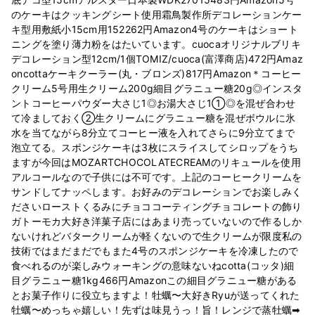
のケーキはクッキングシート使用霜鳥製作所デコレーションケー
キ型用敷紙小15cm用152262円Amazon4号のケーキはショート
ニングを塗り薄力粉をはたいています。cuocaオリジナルブリキ
デコレーション型12cm/1個TOMIZ/cuoca(富澤商店)472円Amaz
oncottaケーキクーラー(丸・ブロンズ)817円Amazon＊コーヒー
クリーム5号用生クリーム200g細目グラニュー糖20g◎インスタ
ントコーヒーパウダー大さじ1◎お湯大さじ1①◎を混ぜ合わせ
て冷ましておく②生クリームにグラニュー糖を混ぜボウルに氷
水を当てながら8分立てコーヒー液を入れてさらに9分立てまで
泡立てる。スポンジケーキは3枚にスライスしてシロップをうち
ますが今回はMOZARTCHOCOLATECREAMのリキュールを使用
アルコールなので子供には不可です。上記のコーヒークリームを
サンドしてナッペします。お好みのデコレーションでお楽しみく
ださいローストくるみにチョココーティングチョコレートの飾り
ガトーモカ大好き洋菓子店にはあまり売っていないので作るしか
ないけれどバタークリームが軽くないので生クリームが限度私の
技術ではまだまだでもまた4号のスポンジケーキを冷凍したので
食べれるのが楽しみウォーキングの意味ないねcotta(コッタ)細
目グラニュー糖1kg466円Amazonこの細目グラニュー糖がある
とお菓子作りに役立ちますよ！牡蠣〜大好きRyuが送ってくれた
牡蠣〜めっちゃ嬉しい！先ずは味見うっ！旨！レンジで蒸牡蠣➡︎