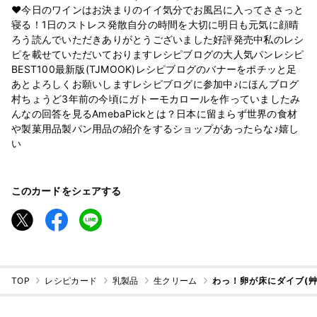
❤️今日のワインはお決まりのイイ気分でお風呂に入ってささっと
寝る！1日のストレス発散自分の時間を大切に明日も元気に顔晴
ろう読んでいただきありがとうございました好評発売中私のレシ
ピを載せていただいておりますレシピブログの大人気パンレシピ
BEST100最新版(TJMOOK)レシピブログのバナーをポチッと足
あとよろしくお願いしますレシピブログに参加中♪にほんブログ
村ちょうど3年前の今頃にガトーモカロールを作っていましたみ
んなの回答を見るAmebaPickとは？日本に留まらず世界の食材
や製菓用品製パン用品の紹介をするショップがあったらな♪嬉し
い
このカードをシェアする
TOP
レシピカード
乳製品
生クリーム
わっ！卵が床にダイブ(艸