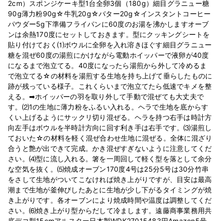
2cm）スポンジケーキ型1台全卵3個（180g）細目グラニュー糖
90g薄力粉90g☆牛乳20g☆バター20g☆インスタントコーヒー
パウダー5g下準備フライパンに60度のお湯を沸かしますオーブ
ンは余熱170度にセットしておきます。型にクッキングシートを
貼り付けておく⑴ボウルに全卵を入れ溶きほぐす細目グラニュー
糖を混ぜ60度の湯煎にかけながら電動ホイッパーで液卵が40度
になるまで泡立てる。40度になったら湯煎から外して冷めるま
で泡立てる☆の材料を湯煎する生地を持ち上げて垂らしたものに
跡が残っている様子。これくらいまで泡立てたら低速でキメを整
える。➡︎ホイッパーの羽を取り外して手動で混ぜても大丈夫で
す。⑵1の生地に薄力粉をふるい入れる。ヘラで生地を底からす
くい上げるようにサックリ切り混ぜる。ヘラを持つ右手は時計方
向左手はボウルを半時計方向に回す利き手は右手です。⑶湯煎し
ておいた☆の材料を軽く混ぜ合わせ生地に混ぜる。全体に混ざり
合うと艶が出できて完成。かき混ぜすぎないように注意してくだ
さい。⑷型に流し入れる。箸を一周回して軽く型を落として余分
な空気を抜く。⑸焼成オーブン170度4号は25分5号は30分竹串
をさして生地がついてこなければ焼き上がりですが、目安は最高
潮まで生地が釜伸びしたあとに生地が少し下がるタイミングが焼
き上がりです。各オーブンにより焼成時間や温度は調整してくだ
さい。⑹焼き上がり型からだして冷まします。遠藤商事業務用共
底デコ型15cmアルスター日本製WDK27015483円Amazon5号