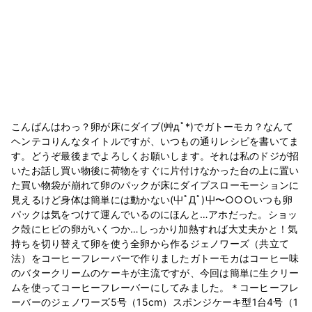
こんばんはわっ？卵が床にダイブ(艸дﾟ*)でガトーモカ？なんて
ヘンテコりんなタイトルですが、いつもの通りレシピを書いてま
す。どうぞ最後までよろしくお願いします。それは私のドジが招
いたお話し買い物後に荷物をすぐに片付けなかった台の上に置い
た買い物袋が崩れて卵のパックが床にダイブスローモーションに
見えるけど身体は簡単には動かない(屮ﾟДﾟ)屮〜○○○いつも卵
パックは気をつけて運んでいるのにほんと…アホだった。ショッ
ク殻にヒビの卵がいくつか…しっかり加熱すれば大丈夫かと！気
持ちを切り替えて卵を使う全卵から作るジェノワーズ（共立て
法）をコーヒーフレーバーで作りましたガトーモカはコーヒー味
のバタークリームのケーキが主流ですが、今回は簡単に生クリー
ムを使ってコーヒーフレーバーにしてみました。＊コーヒーフレ
ーバーのジェノワーズ5号（15cm）スポンジケーキ型1台4号（1