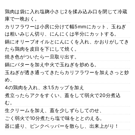
鶏肉は袋に入れ塩麹小さじ2を揉み込み口を閉じて冷蔵
庫で一晩おく。
カリフラワーは小房に分けて幅5mmにカット、玉ねぎ
は粗いみじん切り、にんにくは半分にカットする。
鍋にオリーブオイルとにんにくを入れ、かおりがしてき
たら鶏肉を皮目を下にして焼く。
焼き色がついたら一旦取り出す。
鍋にバターを加え中火で玉ねぎを炒める。
玉ねぎが透き通ってきたらカリフラワーを加えさっと炒
め、
4の鶏肉を入れ、水1.5カップを加え
煮立ったらアクをすくい、蓋をして弱火で20分煮込
む。
生クリームを加え、蓋を少しずらしてのせ、
ごく弱火で10分煮たら塩で味をととのえる。
器に盛り、ピンクペッパーを散らし、出来上がり！