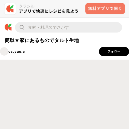
簡単★家にあるものでタルト生地
os.yuu.c
フォロー