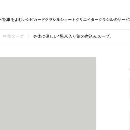
ピ
記事をよむ
レシピカード
クラシルショート
クリエイター
クラシルのサービ
中華スープ
身体に優しい*黒米入り鶏の煮込みスープ。