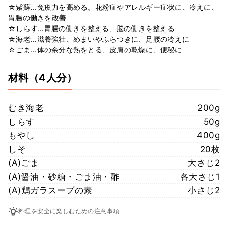
☆紫蘇...免疫力を高める。花粉症やアレルギー症状に、冷えに、
胃腸の働きを改善
☆しらす…胃腸の働きを整える、脳の働きを整える
☆海老...滋養強壮、めまいやふらつきに、足腰の冷えに
☆ごま...体の余分な熱をとる、皮膚の乾燥に、便秘に
材料
（4人分）
むき海老
200g
しらす
50g
もやし
400g
しそ
20枚
(A)ごま
大さじ2
(A)醤油・砂糖・ごま油・酢
各大さじ1
(A)鶏ガラスープの素
小さじ2
料理を安全に楽しむための注意事項