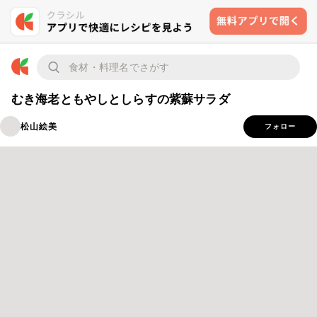
むき海老ともやしとしらすの紫蘇サラダ
松山絵美
フォロー