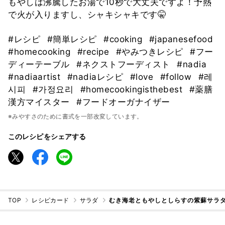
もやしは沸騰したお湯で10秒で大丈夫ですよ！予熱
で火が入りますし、シャキシャキです🤫
#レシピ
#簡単レシピ
#cooking
#japanesefood
#homecooking
#recipe
#やみつきレシピ
#フー
ディーテーブル
#ネクストフーディスト
#nadia
#nadiaartist
#nadiaレシピ
#love
#follow
#레
시피
#가정요리
#homecookingisthebest
#薬膳
漢方マイスター
#フードオーガナイザー
※みやすさのために書式を一部改変しています。
このレシピをシェアする
TOP
レシピカード
サラダ
むき海老ともやしとしらすの紫蘇サラ