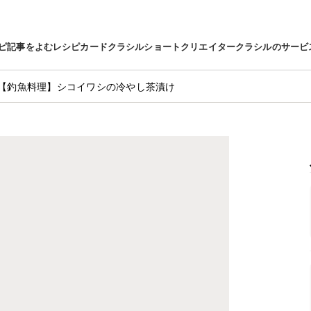
ピ
記事をよむ
レシピカード
クラシルショート
クリエイター
クラシルのサービ
【釣魚料理】シコイワシの冷やし茶漬け