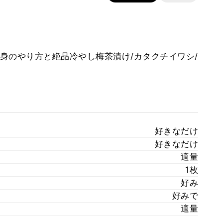
身のやり方と絶品冷やし梅茶漬け/カタクチイワシ/
好きなだけ
好きなだけ
適量
1枚
好み
好みで
適量