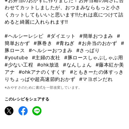
※お弁当のおかずに作りました！お弁当箱の高さに合
わせてカットしましたが、おつまみならもっと小さ
くカットしてもいいと思います‼️たれは底につけて詰
めると綺麗に入れられます‼️
#ヘルシーレシピ
#ダイエット
#簡単おつまみ
#
簡単おかず
#豚巻き
#青ねぎ
#お弁当のおかず
#
豚ロース
#ヘルシーおつまみ
#さっぱり
#youtube
#主婦の友社
#豚ロースしゃぶしゃぶ用
#少ない工程
#ohk放送
#なんしょん
#藤本紅か美
アナ
#ohkアナのくすくす
#ともきーたの体すっき
りちょっぱや超高速節約おかず
#マヨポンだれ
※みやすさのために書式を一部改変しています。
このレシピをシェアする