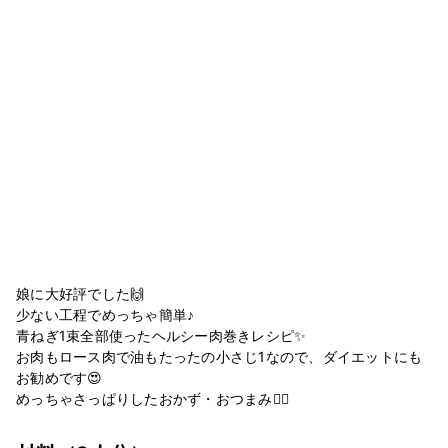
娘に大好評でした🙌
少ない工程でめっちゃ簡単♪
青ねぎ1束全部使ったヘルシー肉巻きレシピ✨
お肉もロース肉で油もたったの小さじ1なので、ダイエットにも
お勧めです😍
めっちゃさっぱりしたおかず・おつまみ🙆‍♀️