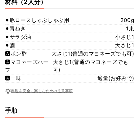
材料
（2人分）
⚫︎豚ロースしゃぶしゃぶ用
200g
⚫︎青ねぎ
1束
⚫︎サラダ油
小さじ1
⚫︎酒
大さじ1
🅰️ポン酢
大さじ1(普通のマヨネーズでも可)
🅰️マヨネーズハー
大さじ1(普通のマヨネーズでも
フ
可)
🅰️一味
適量(お好みで)
料理を安全に楽しむための注意事項
手順