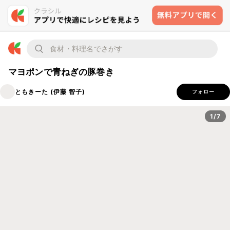
マヨポンで青ねぎの豚巻き
ともきーた (伊藤 智子)
フォロー
1/7