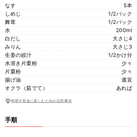
なす
5本
しめじ
1/2パック
舞茸
1/2パック
水
200ml
白だし
大さじ4
みりん
大さじ3
生姜の絞汁
1/2かけ分
水溶き片栗粉
少々
片栗粉
少々
揚げ油
適宜
オクラ（茹でて）
あれば
料理を安全に楽しむための注意事項
手順