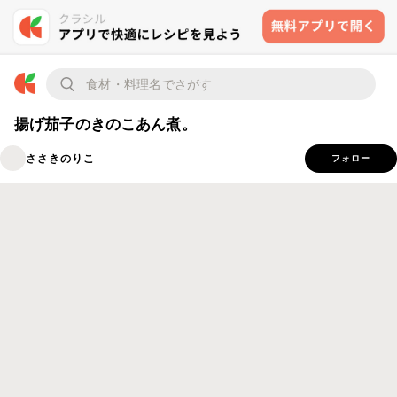
揚げ茄子のきのこあん煮。
ささきのりこ
フォロー