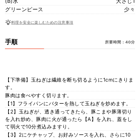
(B)水
大さじ1
グリーンピース
少々
料理を安全に楽しむための注意事項
手順
所要時間：40分
【下準備】玉ねぎは繊維を断ち切るように1cmにきりま
す。
豚肉は食べやすく切ります。
【1】フライパンにバターを熱して玉ねぎを炒めます。
【2】玉ねぎが、透き通ってきたら、豚こまや豚薄切り
を入れ炒め、豚肉に火が通ったら【A】を入れ、蓋をし
て弱火で10分煮込みますり。
【3】2にケチャップ、お好みソースを入れ、さらに10