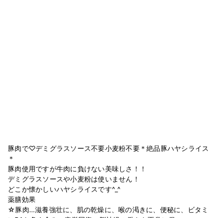
豚肉で♡デミグラスソース不要小麦粉不要＊絶品豚ハヤシライス
＊
豚肉使用ですが牛肉に負けない美味しさ！！
デミグラスソースや小麦粉は使いません！
どこか懐かしいハヤシライスです^_^
薬膳効果
☆豚肉…滋養強壮に、肌の乾燥に、喉の渇きに、便秘に、ビタミ