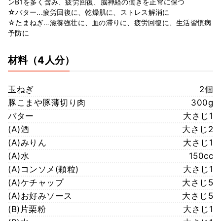
ンB1を多く含み、疲労回復、脳神経の働きを正常に保つ
☆バター...疲労回復に、乾燥肌に、ストレス解消に
☆たまねぎ…滋養強壮に、血の滞りに、疲労回復に、生活習慣病
予防に
材料
（4人分）
玉ねぎ
2個
豚こまや豚薄切り肉
300g
バター
大さじ1
(A)酒
大さじ2
(A)みりん
大さじ1
(A)水
150cc
(A)コンソメ(顆粒)
大さじ1
(A)ケチャップ
大さじ5
(A)お好みソース
大さじ5
(B)片栗粉
大さじ1