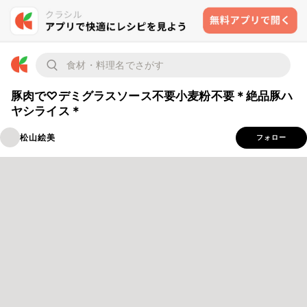
豚肉で♡デミグラスソース不要小麦粉不要＊絶品豚ハ
ヤシライス＊
松山絵美
フォロー