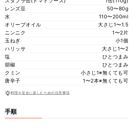
スタブラ缶(トマトソース)
1缶(110g)
レンズ豆
50〜80g
水
110〜200ml
オリーブオイル
大さじ1〜1.5
ニンニク
1〜2片
玉ねぎ
小1個
ハリッサ
大さじ1〜2
塩
ひとつまみ
胡椒
ひとつまみ
クミン
小さじ1※無くても可
唐辛子
1〜2本※無くても可
料理を安全に楽しむための注意事項
手順