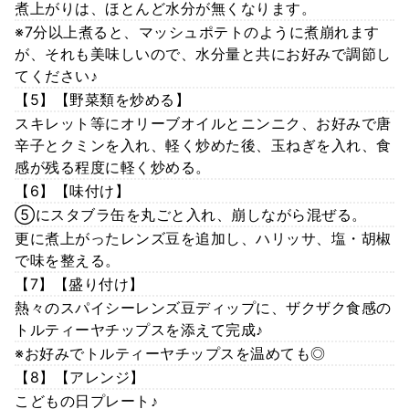
煮上がりは、ほとんど水分が無くなります。
※7分以上煮ると、マッシュポテトのように煮崩れます
が、それも美味しいので、水分量と共にお好みで調節し
てください♪
【5】【野菜類を炒める】
スキレット等にオリーブオイルとニンニク、お好みで唐
辛子とクミンを入れ、軽く炒めた後、玉ねぎを入れ、食
感が残る程度に軽く炒める。
【6】【味付け】
⑤にスタブラ缶を丸ごと入れ、崩しながら混ぜる。
更に煮上がったレンズ豆を追加し、ハリッサ、塩・胡椒
で味を整える。
【7】【盛り付け】
熱々のスパイシーレンズ豆ディップに、ザクザク食感の
トルティーヤチップスを添えて完成♪
※お好みでトルティーヤチップスを温めても◎
【8】【アレンジ】
こどもの日プレート♪