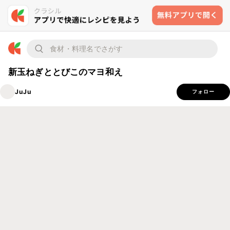
新玉ねぎととびこのマヨ和え
JuJu
フォロー