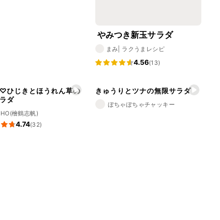
やみつき新玉サラダ
まみ| ラクうまレシピ
4.56
(13)
♡ひじきとほうれん草の
きゅうりとツナの無限サラダ
ラダ
ぽちゃぽちゃチャッキー
IHO(檜鶴志帆)
4.74
(32)