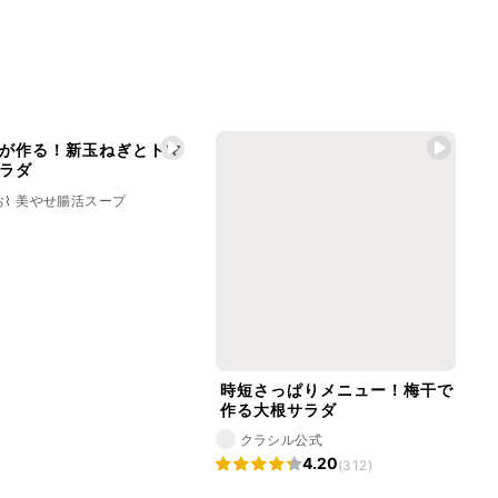
が作る！新玉ねぎとトマ
ラダ
お⌇ 美やせ腸活スープ
時短さっぱりメニュー！梅干で
作る大根サラダ
クラシル公式
4.20
(312)