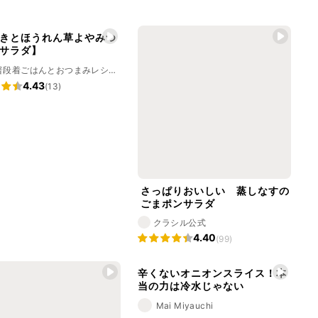
きとほうれん草よやみつ
サラダ】
🍳普段着ごはんとおつまみレシピ🍳
4.43
(13)
さっぱりおいしい 蒸しなすの
ごまポンサラダ
クラシル公式
4.40
(99)
辛くないオニオンスライス！本
当の力は冷水じゃない
Mai Miyauchi