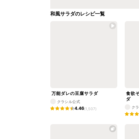
和風サラダのレシピ一覧
万能ダレの豆腐サラダ
食欲
ダ
クラシル公式
ク
4.46
(1,507)