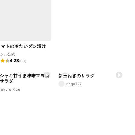
トマトの冷たいダシ漬け
ラシル公式
4.28
(80)
シャキ甘うま味噌マヨ新
新玉ねぎのサラダ
サラダ
ringo777
rokuro Rice