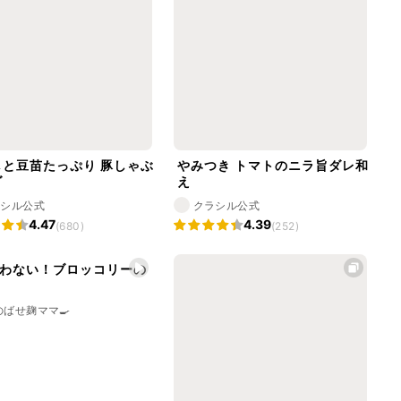
しと豆苗たっぷり 豚しゃぶ
やみつき トマトのニラ旨ダレ和
ダ
え
ラシル公式
クラシル公式
4.47
4.39
(680)
(252)
わない！ブロッコリーの
のばせ麹ママ🍳