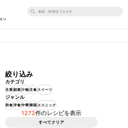
ス
絞り込み
カテゴリ
主菜
副菜
汁物
主食
スイーツ
ジャンル
和食
洋食
中華
韓国
エスニック
1272
件のレシピを表示
すべてクリア