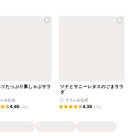
ベツたっぷり豚しゃぶサラ
ツナとサニーレタスのごまサラ
ダ
ラシル公式
クラシル公式
4.46
4.39
(169)
(423)