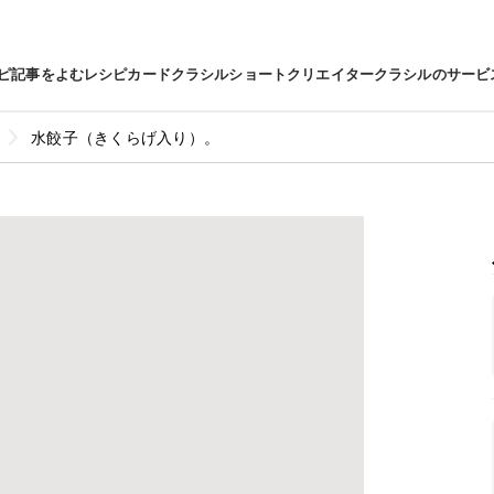
ピ
記事をよむ
レシピカード
クラシルショート
クリエイター
クラシルのサービ
水餃子（きくらげ入り）。