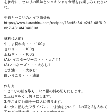
を参考に、セロリの風味とシャキシャキ食感をお楽しみください
ね。
牛肉とセロリのオイマヨ炒め
https://www.kurashiru.com/recipes/13cd5a84-e2d2-48f6-9
8b7-4814f404630d
材料(2人前)
牛こま切れ肉・・・100g
セロリ・・・100g
玉ねぎ・・・100g
(A)オイスターソース・・・大さじ1
(A)マヨネーズ・・・大さじ1
ごま油・・・大さじ1
白いりごま・・・適量
作り方
1.セロリの筋を取り、1cm幅の斜め切りにします。
2.玉ねぎをくし切りにします。
3.牛こま切れ肉を一口大に切ります。
4.中火に熱したフライパンにごま油をひいて、1の茎と2を入れて
玉ねぎが透き通ってくるまで炒めます。