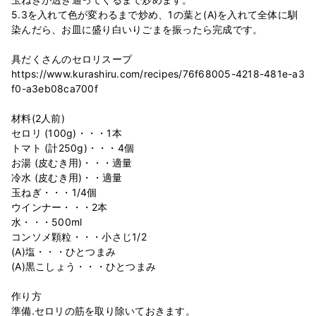
5.3を入れて色が変わるまで炒め、1の葉と(A)を入れて全体に馴
染んだら、お皿に盛り白いりごまを振ったら完成です。
具だくさんのセロリスープ
https://www.kurashiru.com/recipes/76f68005-4218-481e-a3
f0-a3eb08ca700f
材料(2人前)
セロリ (100g)・・・1本
トマト (計250g)・・・4個
お湯 (皮むき用)・・・適量
冷水 (皮むき用)・・適量
玉ねぎ・・・1/4個
ウインナー・・・2本
水・・・500ml
コンソメ顆粒・・・小さじ1/2
(A)塩・・・ひとつまみ
(A)黒こしょう・・・ひとつまみ
作り方
準備.セロリの筋を取り除いておきます。