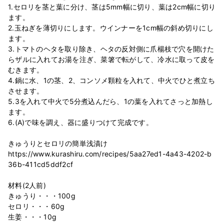
1.セロリを茎と葉に分け、茎は5mm幅に切り、葉は2cm幅に切り
ます。
2.玉ねぎを薄切りにします。ウインナーを1cm幅の斜め切りにし
ます。
3.トマトのヘタを取り除き、ヘタの反対側に爪楊枝で穴を開けた
らザルに入れてお湯を注ぎ、菜箸で転がして、冷水に取って皮を
むきます。
4.鍋に水、1の茎、2、コンソメ顆粒を入れて、中火でひと煮立ち
させます。
5.3を入れて中火で5分煮込んだら、1の葉を入れてさっと加熱し
ます。
6.(A)で味を調え、器に盛りつけて完成です。
きゅうりとセロリの簡単浅漬け
https://www.kurashiru.com/recipes/5aa27ed1-4a43-4202-b
36b-411cd5ddf2cf
材料(2人前)
きゅうり・・・100g
セロリ・・・60g
生姜・・・10g