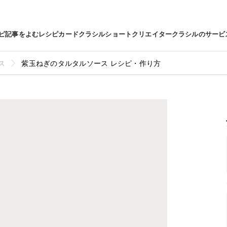
ピ
記事をよむ
レシピカード
クラシルショート
クリエイター
クラシルのサービ
ス
紫玉ねぎのタルタルソース レシピ・作り方