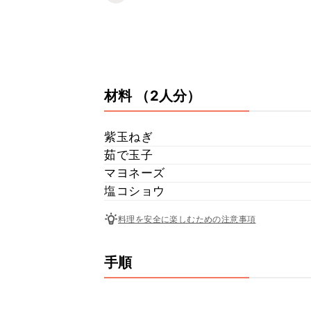
材料
（2人分）
紫玉ねぎ
茹で玉子
マヨネーズ
塩コショウ
料理を安全に楽しむための注意事項
手順