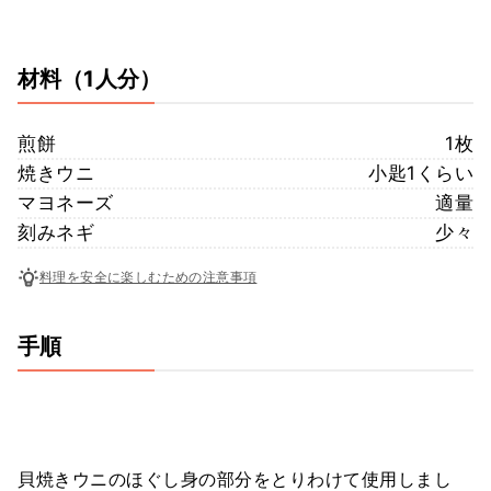
材料
（1人分）
煎餅
1枚
焼きウニ
小匙1くらい
マヨネーズ
適量
刻みネギ
少々
料理を安全に楽しむための注意事項
手順
貝焼きウニのほぐし身の部分をとりわけて使用しまし