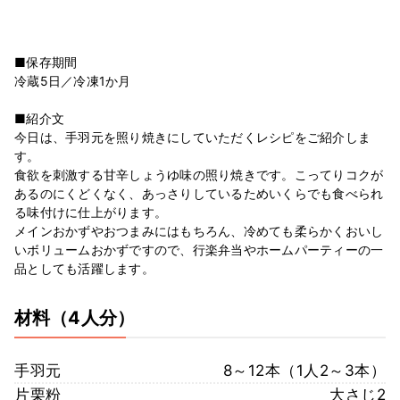
■保存期間
冷蔵5日／冷凍1か月
■紹介文
今日は、手羽元を照り焼きにしていただくレシピをご紹介しま
す。
食欲を刺激する甘辛しょうゆ味の照り焼きです。こってりコクが
あるのにくどくなく、あっさりしているためいくらでも食べられ
る味付けに仕上がります。
メインおかずやおつまみにはもちろん、冷めても柔らかくおいし
いボリュームおかずですので、行楽弁当やホームパーティーの一
品としても活躍します。
材料
（4人分）
手羽元
8～12本（1人2～3本）
片栗粉
大さじ2