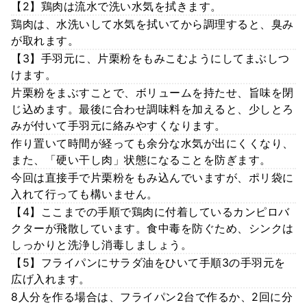
【2】鶏肉は流水で洗い水気を拭きます。
鶏肉は、水洗いして水気を拭いてから調理すると、臭み
が取れます。
【3】手羽元に、片栗粉をもみこむようにしてまぶしつ
けます。
片栗粉をまぶすことで、ボリュームを持たせ、旨味を閉
じ込めます。最後に合わせ調味料を加えると、少しとろ
みが付いて手羽元に絡みやすくなります。
作り置いて時間が経っても余分な水気が出にくくなり、
また、「硬い干し肉」状態になることを防ぎます。
今回は直接手で片栗粉をもみ込んでいますが、ポリ袋に
入れて行っても構いません。
【4】ここまでの手順で鶏肉に付着しているカンピロバ
クターが飛散しています。食中毒を防ぐため、シンクは
しっかりと洗浄し消毒しましょう。
【5】フライパンにサラダ油をひいて手順3の手羽元を
広げ入れます。
8人分を作る場合は、フライパン2台で作るか、2回に分