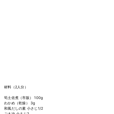
材料（2人分）
筍土佐煮（市販） 100g
わかめ（乾燥） 3g
和風だしの素 小さじ1/2
ごま油 小さじ2