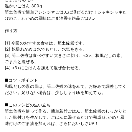
温かいごはん 300g
筍土佐煮で簡単アレンジ☆ごはんに混ぜるだけ！シャキシャキた
けのこ、わかめの風味にごま油香る絶品ごはん♪
作り方
[1] 今回のおすすめ食材は、筍土佐煮です。
[2] 乾燥わかめは水でもどし、水気をきる。
[3] 筍土佐煮は食べやすい大きさに切り、<2>、和風だしの素、
ごま油と混ぜる。
[4] <3>にごはんを加えて混ぜ合わせる。
■コツ・ポイント
和風だしの素の量は、筍土佐煮の味をみて、お好みで調整してく
ださい。足りない場合は、少ししょうゆを加えても。
■このレシピの生い立ち
筍土佐煮を使って作る、簡単若竹ごはん。筍土佐煮のしっかりと
した味付けを生かして、ごはんに混ぜるだけで完成♪わかめと風
味付けのごま油を加えれば、さらにおいしさUP！