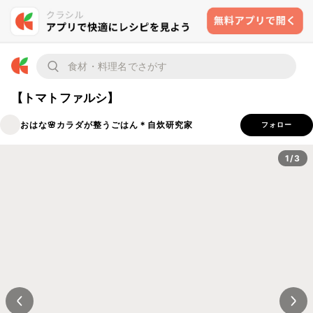
【トマトファルシ】
おはな🌸カラダが整うごはん＊自炊研究家
フォロー
1/3