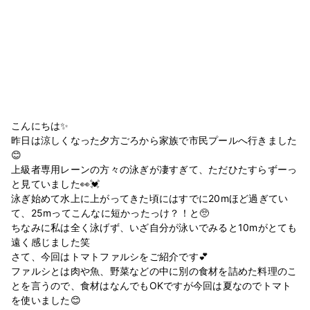
こんにちは✨
昨日は涼しくなった夕方ごろから家族で市民プールへ行きました
😊
上級者専用レーンの方々の泳ぎが凄すぎて、ただひたすらずーっ
と見ていました👀💓
泳ぎ始めて水上に上がってきた頃にはすでに20mほど過ぎてい
て、25mってこんなに短かったっけ？！と🥺
ちなみに私は全く泳げず、いざ自分が泳いでみると10mがとても
遠く感じました笑
さて、今回はトマトファルシをご紹介です💕
ファルシとは肉や魚、野菜などの中に別の食材を詰めた料理のこ
とを言うので、食材はなんでもOKですが今回は夏なのでトマト
を使いました😊