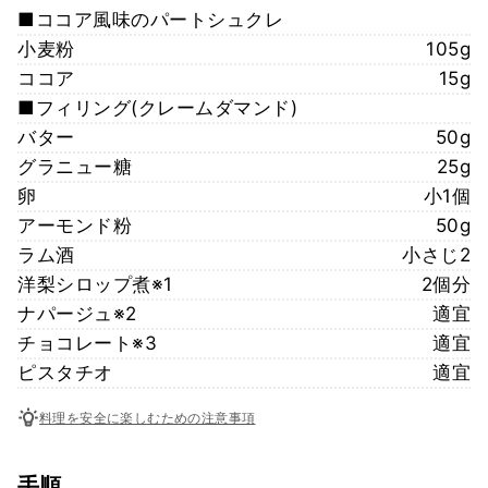
■ココア風味のパートシュクレ
小麦粉
105g
ココア
15g
■フィリング(クレームダマンド)
バター
50g
グラニュー糖
25g
卵
小1個
アーモンド粉
50g
ラム酒
小さじ2
洋梨シロップ煮※1
2個分
ナパージュ※2
適宜
チョコレート※3
適宜
ピスタチオ
適宜
料理を安全に楽しむための注意事項
手順