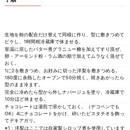
生地を粉の配合だけ替えて同様に作り、型に敷きつめて
ピケし、1時間程冷蔵庫で休ませる。
室温に戻したバター煮グラニュー糖を加えてすり混ぜ、
卵・アーモンド粉・ラム酒の順で加えてムラなく混ぜて
おく。
1に2を敷きつめ、お好みに切った洋梨を敷きつめる。
180度に余熱したオーブンで50分焼く。焼きあがったら
型のまま冷ます。
完全に冷めたら型から外しナパージュを塗り、冷蔵庫で
10分ほど休ませる。
チョコレートは湯煎で溶かしておく。（デコペンでも
OK）4にチョコレートをかけ、砕いたピスタチオを飾っ
てデキアガリ。
※1：洋梨はここでは自家製シロップ煮を使用しています