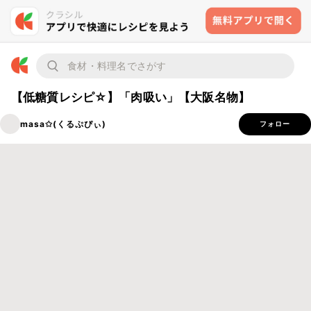
【低糖質レシピ☆】「肉吸い」【大阪名物】
masa✩(くるぷぴぃ)
フォロー