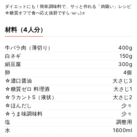
ダイエットにも！簡単調味料で、サッと作れる「肉吸い」レシピ
☆糖質オフで食べ応え抜群です(｡･ω･｡)♬
材料
（4人分）
牛バラ肉（薄切り）
400g
白ネギ
150g
絹豆腐
300g
卵
4個
☆濃口醤油
大さじ3
☆糖質ゼロ 料理酒
大さじ1
☆ラカントS（液状）
大さじ2
☆ほんだし
少々
☆うま味調味料
少々
塩
調整用
水
1600ml