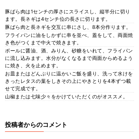
豚ばら肉は1センチの厚さにスライスし、縦半分に切り
ます。長ネギは4センチ位の長さに切ります。
豚ばら肉と長ネギを交互に串にさし、8本分作ります。
フライパンに油をしかずに串を並べ、蓋をして、両面焼
き色がつくまで中火で焼きます。
ボールに醤油、酒、みりん、砂糖をいれて、フライパン
に流し込みます。水分がなくなるまで両面からめるよう
に焼き、火を止めます。
お皿またはどんぶりに温かいご飯を盛り、洗って水けを
きったレタスの葉をしきその上にやきとりを4本ずつ載
せて完成です。
山椒または七味少々をかけていただくのがオススメ。
投稿者からのコメント