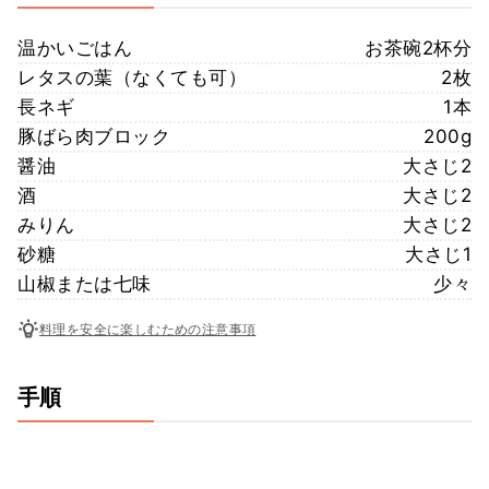
温かいごはん
お茶碗2杯分
レタスの葉（なくても可）
2枚
長ネギ
1本
豚ばら肉ブロック
200g
醤油
大さじ2
酒
大さじ2
みりん
大さじ2
砂糖
大さじ1
山椒または七味
少々
料理を安全に楽しむための注意事項
手順